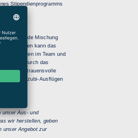
ines Stipendienprogramms
 eine spannende Mischung
achabteilungen kann das
nur das Lernen im Team und
tgestaltung durch das
 offene, vertrauensvolle
jährlichen Azubi-Ausflügen
en unser Aus- und
as wir herstellen, geben
m unser Angebot zur