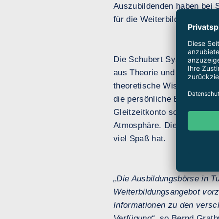
Auszubildenden haben bei 
für die Weiterbildung nach 
Die Schubert System Elektr
aus Theorie und Praxis. In
theoretische Wissen direkt
die persönliche Betreuung d
Gleitzeitkonto sowie die Ko
Atmosphäre. Die Azubis bil
viel Spaß hat.
„Die Ausbildungsbörse in Tu
Weiterbildungsangebot vorzu
Informationen zu den versc
Verfügung“,
so Bernd Grathw