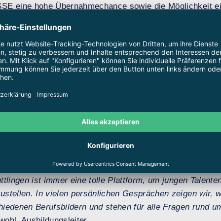
SSE eine hohe Übernahmechance sowie die Möglichkeit e
der Ausbildung.
onik bildet jährlich aus und bietet ihren Auszubildenden
 eigenen Projekten und Einsätzen in den verschiedenen F
 angewendet werden. Die Auszubildenden genießen nicht 
urch die Ausbilder, sondern auch eine flexible Arbeitszei
stenübernahme der Schulfahrten. Wichtig ist für SSE eine
den mit den Ausbildern ein super Team, das auch auf den 
ttlingen ist immer eine tolle Plattform, um jungen Talent
stellen. In vielen persönlichen Gesprächen zeigen wir, w
hiedenen Berufsbildern und stehen für alle Fragen rund u
ohl, Ausbildungsleiter.