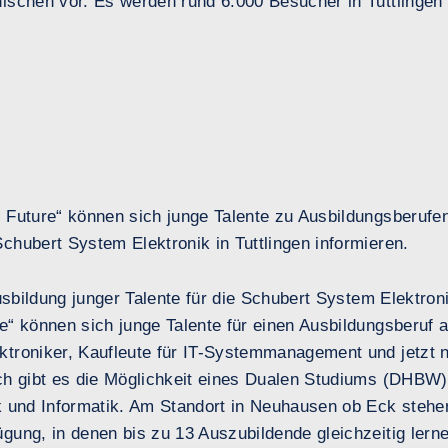
ischen vor. Es werden rund 6.000 Besucher in Tuttlingen 
 Future“ können sich junge Talente zu Ausbildungsberufe
chubert System Elektronik in Tuttlingen informieren.
Ausbildung junger Talente für die Schubert System Elektron
“ können sich junge Talente für einen Ausbildungsberuf a
troniker, Kaufleute für IT-Systemmanagement und jetzt n
ch gibt es die Möglichkeit eines Dualen Studiums (DHBW)
k und Informatik. Am Standort in Neuhausen ob Eck stehe
gung, in denen bis zu 13 Auszubildende gleichzeitig lern