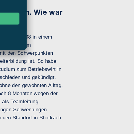
inbringen. Wie war
Dies war 2008 in einem
tig in meinem
 mit den Schwerpunkten
iterbildung ist. So habe
tudium zum Betriebswirt in
tschieden und gekündigt.
 ohne den gewohnten Alltag.
nach 8 Monaten wegen der
 als Teamleitung
lingen-Schwenningen
euen Standort in Stockach