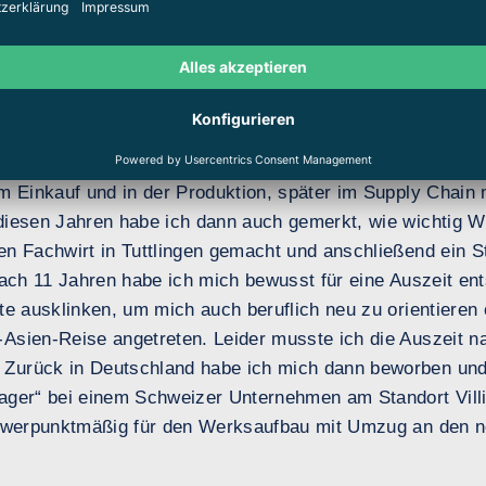
nnst deine Expertise und Erfahrung e
licher Werdegang?
um Elektroniker für Geräte und Systeme abgeschlossen. 
Dort habe ich dann 11 Jahre gearbeitet, aber nie so rich
im Einkauf und in der Produktion, später im Supply Chain
diesen Jahren habe ich dann auch gemerkt, wie wichtig We
en Fachwirt in Tuttlingen gemacht und anschließend ein S
nach 11 Jahren habe ich mich bewusst für eine Auszeit en
te ausklinken, um mich auch beruflich neu zu orientieren
Asien-Reise angetreten. Leider musste ich die Auszeit 
Zurück in Deutschland habe ich mich dann beworben und
Lager“ bei einem Schweizer Unternehmen am Standort Vil
chwerpunktmäßig für den Werksaufbau mit Umzug an den n