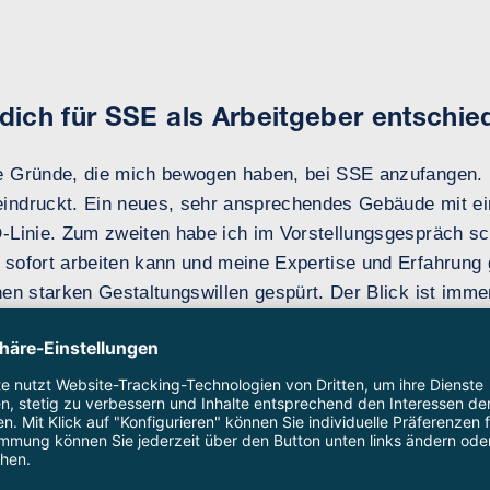
dich für SSE als Arbeitgeber entschie
e Gründe, die mich bewogen haben, bei SSE anzufangen. 
indruckt. Ein neues, sehr ansprechendes Gebäude mit e
-Linie. Zum zweiten habe ich im Vorstellungsgespräch sc
sofort arbeiten kann und meine Expertise und Erfahrung g
en starken Gestaltungswillen gespürt. Der Blick ist imme
 große Ziele. Darüber hinaus gefielen mir auch die innovat
d Elektronik und die Benefits, die das Unternehmen anbie