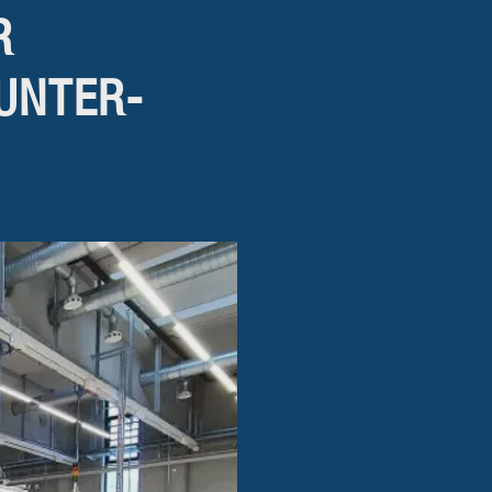
R
UNTER­