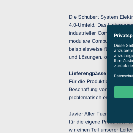
Die Schubert System Elektr
4.0-Umfeld. Das Unternehme
industrieller Computersyst
modulare Computerprodukte 
beispielsweise für den Mas
und Lösungen, ob Hard- ode
Lieferengpässe bei Leiter
Für die Produktion ihrer P
Beschaffung von Leiterplat
problematisch erwies.
Javier Aller Fuentes, Leite
für die eigene Produktion e
wir einen Teil unserer Leit