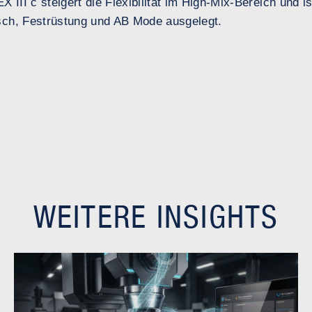
II c steigert die Flexibilität im High-Mix-Bereich und i
sch, Festrüstung und AB Mode ausgelegt.
WEITERE INSIGHTS