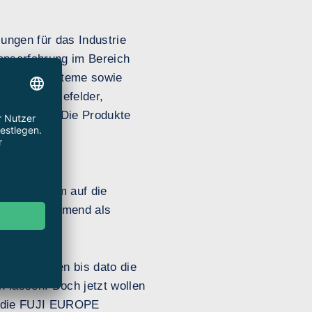
ungen für das Industrie
onserfahrung im Bereich
onitoringsysteme sowie
he Industriefelder,
zintechnik. Die Produkte
ert.
nter anderem auf die
jedoch zunehmend als
: „Wir haben bis dato die
n lassen. Doch jetzt wollen
lge die FUJI EUROPE