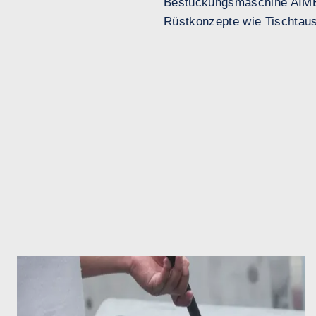
Bestückungsmaschine AIMEX I
Rüstkonzepte wie Tischtau