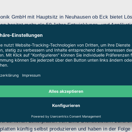
onik GmbH mit Hauptsitz in Neuhausen ob Eck bietet Lös
n besitzt mehr als 50 Jahre Entwicklungs- und Applikati
eme. Das Portfolio umfasst unter anderem Sensor- und M
und -systeme. Zum Portfolio zählen Produkte für zahlreic
chinen- und Anlagenbau sowie für Lebens­mittel- und Medi
r Software, werden in Deutschland entwickelt und produzi
platten störten Produktionsfluss
rodukte und Systeme ist die Schubert System Elektronik u
ten angewiesen, was sich in der jüngsten Vergangenheit 
r Produktion der Schubert System Elektronik GmbH, erklärt
rforderlichen Leiterplatten von EMS-Dienstleistern zuliefer
erplatten künftig selbst produzieren und haben in der Fo