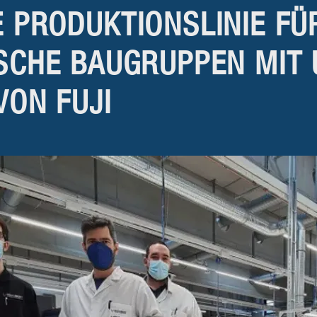
 PRODUKTIONS­LINIE FÜ
SCHE BAU­GRUPPEN MIT 
VON FUJI