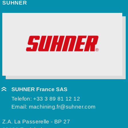
SUHNER
SUHNER France SAS
Telefon:
+33 3 89 81 12 12
Email:
machining.fr@suhner.com
Z.A. La Passerelle - BP 27